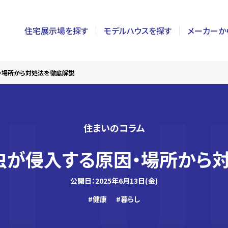
住宅展示場を探す
モデルハウスを探す
メーカーか
東京
茨城
長野
因・場所から対処法を徹底解説
神奈川
栃木
静岡
千葉
群馬
新潟
住まいのコラム
埼玉
山梨
富山
】虫が侵入する原因・場所から
公開日：2025年6月13日(金)
#健康
#暮らし